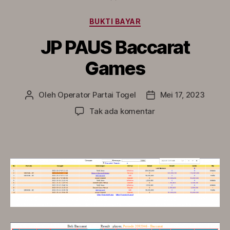
Kategori
BUKTI BAYAR
JP PAUS Baccarat
Games
Oleh
Operator Partai Togel
Mei 17, 2023
Penulis
Tanggal
artikel
artikel
pada
Tak ada komentar
JP
PAUS
Baccarat
Games