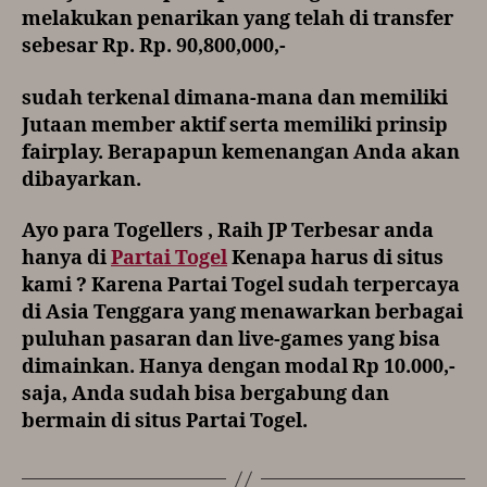
melakukan penarikan yang telah di transfer
sebesar Rp. Rp.
90,800,000
,-
sudah terkenal dimana-mana dan memiliki
Jutaan member aktif serta memiliki prinsip
fairplay. Berapapun kemenangan Anda akan
dibayarkan.
Ayo para Togellers , Raih JP Terbesar anda
hanya di
Partai Togel
Kenapa harus di situs
kami ? Karena Partai Togel sudah terpercaya
di Asia Tenggara yang menawarkan berbagai
puluhan pasaran dan live-games yang bisa
dimainkan. Hanya dengan modal Rp 10.000,-
saja, Anda sudah bisa bergabung dan
bermain di situs Partai Togel.