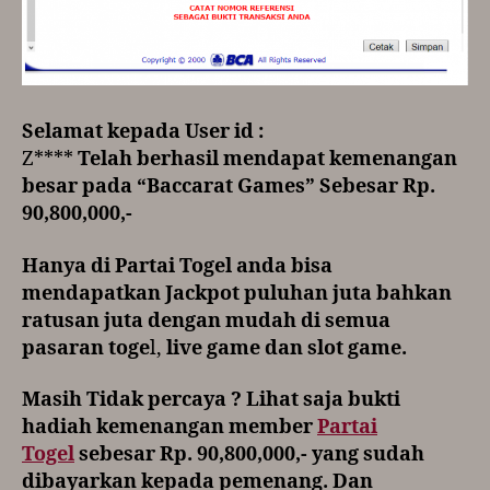
Selamat kepada User id :
Z****
Telah berhasil mendapat kemenangan
besar pada “Baccarat Games” Sebesar Rp.
90,800,000,-
Hanya di Partai Togel anda bisa
mendapatkan Jackpot puluhan juta bahkan
ratusan juta dengan mudah di semua
pasaran toge
l,
live game dan slot game.
Masih Tidak percaya
? Lihat saja bukti
hadiah kemenangan member
Partai
Togel
sebesar Rp.
90,800,000
,- yang sudah
dibayarkan kepada pemenang. Dan