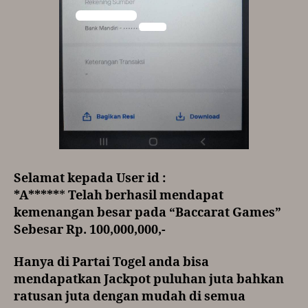
Selamat kepada User id :
*A*****
*
Telah berhasil mendapat
kemenangan besar pada “Baccarat Games”
Sebesar Rp. 100,000,000,-
Hanya di Partai Togel anda bisa
mendapatkan Jackpot puluhan juta bahkan
ratusan juta dengan mudah di semua