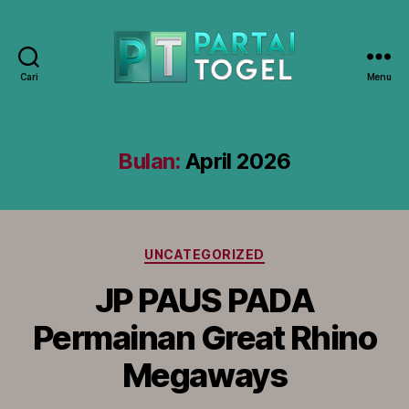
Cari
Menu
PARTAI
TOGEL
-
Online
Bulan:
April 2026
Gaming
Trusted
Kategori
UNCATEGORIZED
JP PAUS PADA
Permainan Great Rhino
Megaways