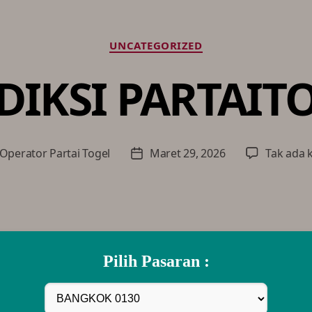
Kategori
UNCATEGORIZED
DIKSI PARTAIT
Operator Partai Togel
Maret 29, 2026
Tak ada 
Tanggal
artikel
Pilih Pasaran :