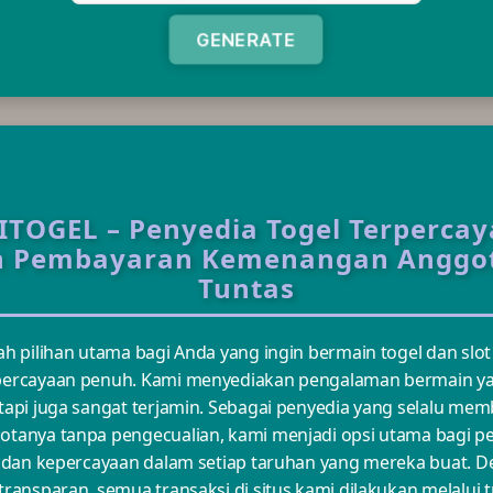
GENERATE
ITOGEL – Penyedia Togel Terpercay
 Pembayaran Kemenangan Anggo
Tuntas
h pilihan utama bagi Anda yang ingin bermain togel dan slot
ercayaan penuh. Kami menyediakan pengalaman bermain ya
api juga sangat terjamin. Sebagai penyedia yang selalu me
anya tanpa pengecualian, kami menjadi opsi utama bagi p
 dan kepercayaan dalam setiap taruhan yang mereka buat. D
ansparan, semua transaksi di situs kami dilakukan melalui t