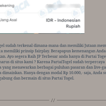
ogel sudah terkenal dimana-mana dan memiliki Jutaan me
rta memiliki prinsip fairplay. Berapapun kemenangan Anda
an. Ayo segera Raih JP Terbesar anda hanya di Partai Toge
arus di situs kami ? Karena PartaiTogel sudah terpercaya 
a yang menawarkan berbagai puluhan pasaran dan live-g
a dimainkan. Hanya dengan modal Rp 10.000,- saja, Anda 
gabung dan bermain di situs Partai Togel.