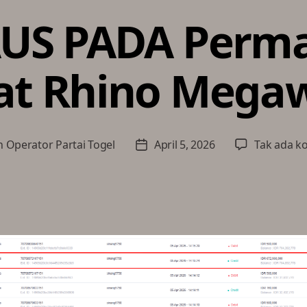
AUS PADA Perm
at Rhino Mega
h
Operator Partai Togel
April 5, 2026
Tak ada k
s
Tanggal
artikel