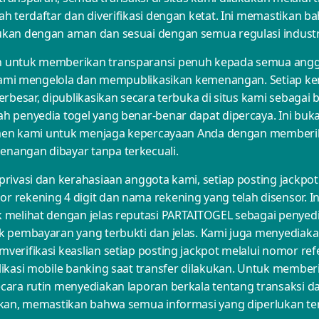
h terdaftar dan diverifikasi dengan ketat. Ini memastikan b
kan dengan aman dan sesuai dengan semua regulasi industri
 untuk memberikan transparansi penuh kepada semua angg
a kami mengelola dan mempublikasikan kemenangan. Setiap 
erbesar, dipublikasikan secara terbuka di situs kami sebagai
h penyedia togel yang benar-benar dapat dipercaya. Ini buk
itmen kami untuk menjaga kepercayaan Anda dengan memberik
angan dibayar tanpa terkecuali.
rivasi dan kerahasiaan anggota kami, setiap posting jackpot 
 rekening 4 digit dan nama rekening yang telah disensor. 
 melihat dengan jelas reputasi PARTAITOGEL sebagai penyedia
k pembayaran yang terbukti dan jelas. Kami juga menyediaka
erifikasi keaslian setiap posting jackpot melalui nomor ref
likasi mobile banking saat transfer dilakukan. Untuk member
cara rutin menyediakan laporan berkala tentang transaksi
rkan, memastikan bahwa semua informasi yang diperlukan te