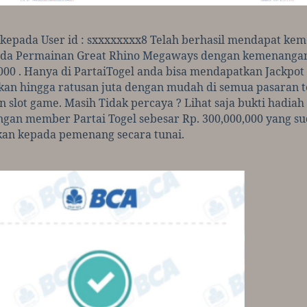
 kepada User id : sxxxxxxxx8 Telah berhasil mendapat ke
ada Permainan Great Rhino Megaways dengan kemenangan
000 . Hanya di PartaiTogel anda bisa mendapatkan Jackpot
kan hingga ratusan juta dengan mudah di semua pasaran to
 slot game. Masih Tidak percaya ? Lihat saja bukti hadiah
gan member Partai Togel sebesar Rp. 300,000,000 yang s
kan kepada pemenang secara tunai.