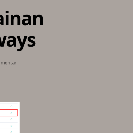
ainan
ways
pada
omentar
JP
PAUS
PADA
Permainan
Great
Rhino
Megaways