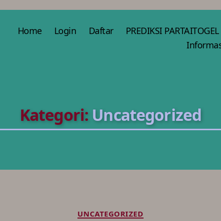
Home
Login
Daftar
PREDIKSI PARTAITOGEL
Informas
Kategori:
Uncategorized
Kategori
UNCATEGORIZED