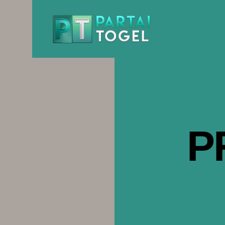
PARTAI
TOGEL
-
Online
Gaming
Trusted
P