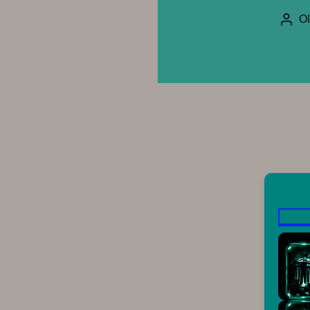
O
Penu
artik
SELA