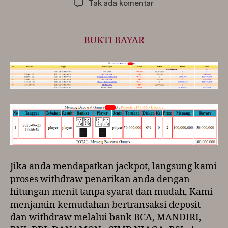
pada
Tak ada komentar
JP
PAUS
Baccarat
BUKTI BAYAR
Games
Jika anda mendapatkan jackpot, langsung kami
proses withdraw penarikan anda dengan
hitungan menit tanpa syarat dan mudah, Kami
menjamin kemudahan bertransaksi deposit
dan withdraw melalui bank BCA, MANDIRI,