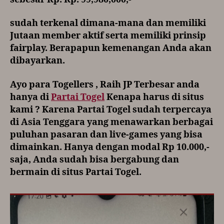
sudah terkenal dimana-mana dan memiliki
Jutaan member aktif serta memiliki prinsip
fairplay. Berapapun kemenangan Anda akan
dibayarkan.
Ayo para Togellers , Raih JP Terbesar anda
hanya di
Partai Togel
Kenapa harus di situs
kami ? Karena Partai Togel sudah terpercaya
di Asia Tenggara yang menawarkan berbagai
puluhan pasaran dan live-games yang bisa
dimainkan. Hanya dengan modal Rp 10.000,-
saja, Anda sudah bisa bergabung dan
bermain di situs Partai Togel.