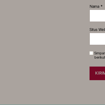
Nama
*
Situs We
Simpan
beriku