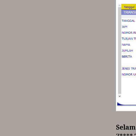
Selam