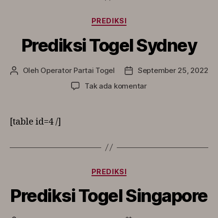
Kategori
PREDIKSI
Prediksi Togel Sydney
Oleh
Operator Partai Togel
September 25, 2022
Penulis
Tanggal
artikel
artikel
pada
Tak ada komentar
Prediksi
Togel
Sydney
[table id=4 /]
Kategori
PREDIKSI
Prediksi Togel Singapore