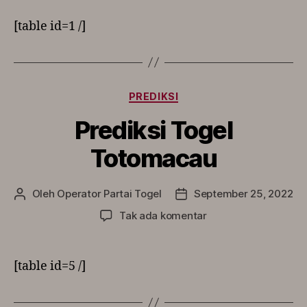
Togel
Nevada
[table id=1 /]
Kategori
PREDIKSI
Prediksi Togel
Totomacau
Oleh
Operator Partai Togel
September 25, 2022
Penulis
Tanggal
artikel
artikel
pada
Tak ada komentar
Prediksi
Togel
Totomacau
[table id=5 /]