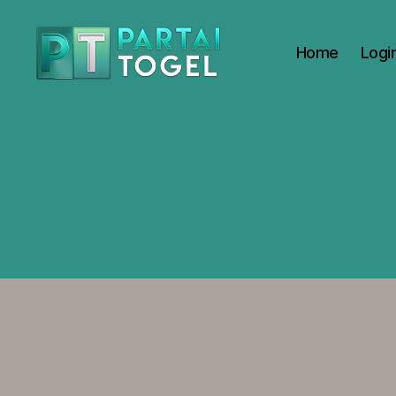
Home
Logi
PARTAI
TOGEL
-
Online
Gaming
Trusted