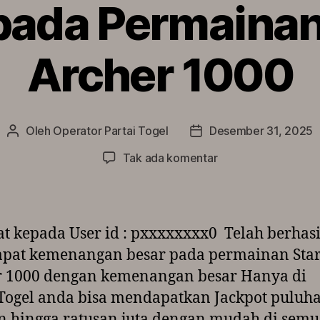
pada Permainan 
Archer 1000
Oleh
Operator Partai Togel
Desember 31, 2025
Penulis
Tanggal
artikel
artikel
pada
Tak ada komentar
Jackpot
pada
Permainan
Starlight
t kepada User id : pxxxxxxxx0 Telah berhasi
Archer
pat kemenangan besar pada permainan Star
1000
r 1000 dengan kemenangan besar Hanya di
Togel anda bisa mendapatkan Jackpot puluha
 hingga ratusan juta dengan mudah di sem