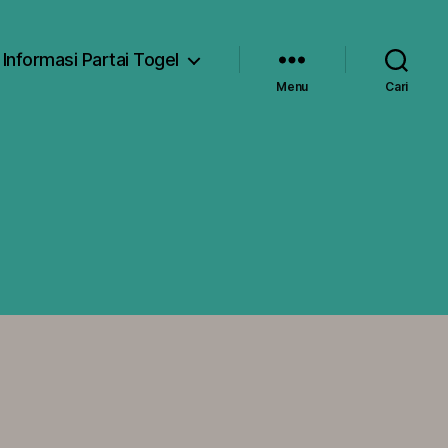
Informasi Partai Togel
Menu
Cari