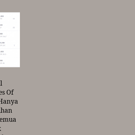
l
s Of
 Hanya
uhan
 semua
k