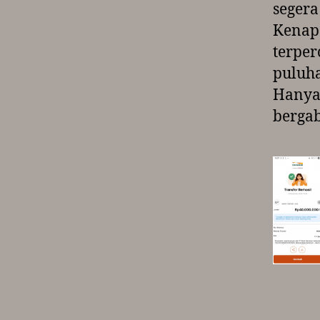
segera
Kenapa
terper
puluha
Hanya 
bergab