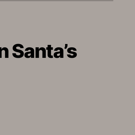
 Santa’s