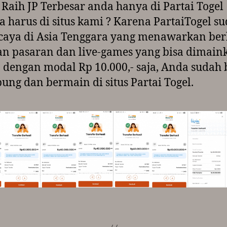
 Raih JP Terbesar anda hanya di Partai Togel
 harus di situs kami ? Karena PartaiTogel s
caya di Asia Tenggara yang menawarkan ber
n pasaran dan live-games yang bisa dimain
dengan modal Rp 10.000,- saja, Anda sudah 
ung dan bermain di situs Partai Togel.