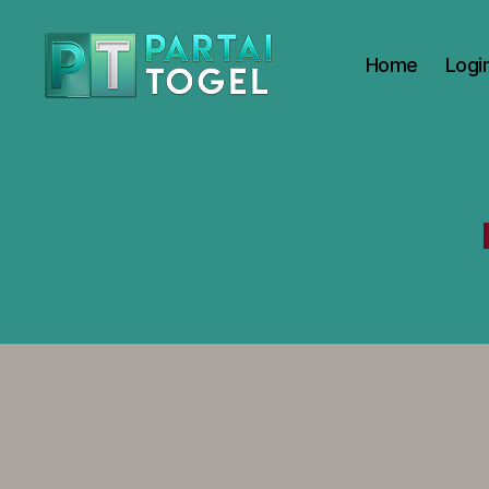
Home
Logi
PARTAI
TOGEL
-
Online
Gaming
Trusted