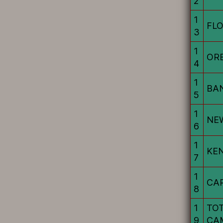
2
1
FL
3
1
OR
4
1
BA
5
1
NE
6
1
KE
7
1
CA
8
1
TO
9
CA