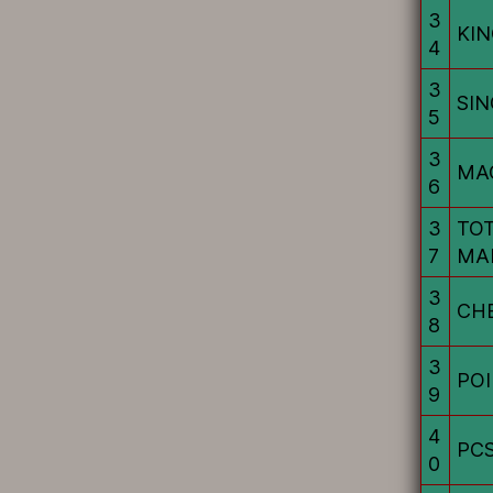
3
KIN
4
3
SI
5
3
MA
6
3
TO
7
MA
3
CHE
8
3
POI
9
4
PC
0