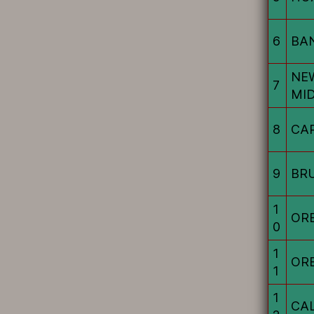
6
BA
NE
7
MI
8
CA
9
BRU
1
OR
0
1
OR
1
1
CAL