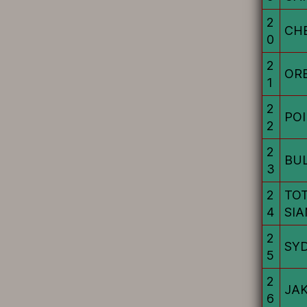
2
CHE
0
2
OR
1
2
POI
2
2
BU
3
2
TO
4
SI
2
SY
5
2
JA
6