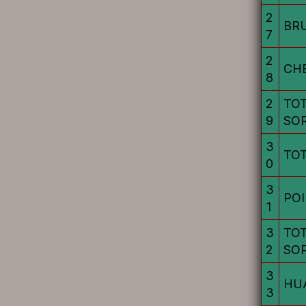
2
BRU
7
2
CHE
8
2
TO
9
SO
3
TOT
0
3
POI
1
3
TO
2
SO
3
HU
3