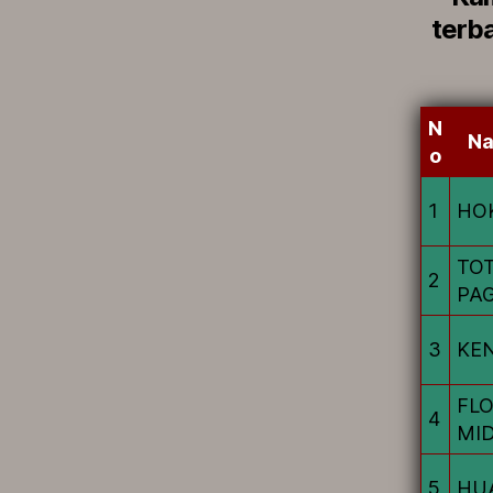
terb
N
Na
o
1
HO
TO
2
PAG
3
KE
FLO
4
MI
5
HUA