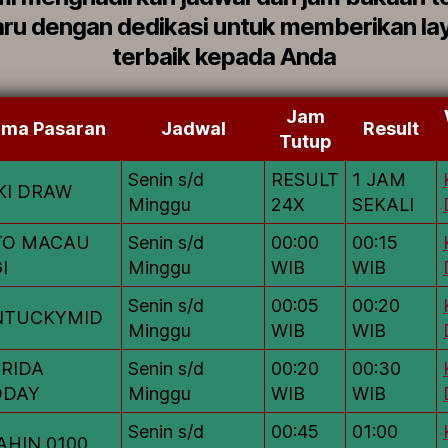
aru dengan dedikasi untuk memberikan la
terbaik kepada Anda
Jam
ma Pasaran
Jadwal
Result
Tutup
Senin s/d
RESULT
1 JAM
KI DRAW
Minggu
24X
SEKALI
TO MACAU
Senin s/d
00:00
00:15
I
Minggu
WIB
WIB
Senin s/d
00:05
00:20
NTUCKYMID
Minggu
WIB
WIB
RIDA
Senin s/d
00:20
00:30
DDAY
Minggu
WIB
WIB
Senin s/d
00:45
01:00
HIN 0100