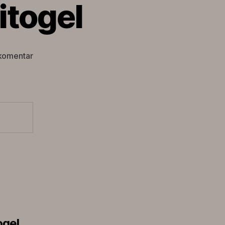
itogel
pada
komentar
Daftar
Pasaran
Partaitogel
ogel