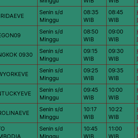
Minggu
WIB
WIB
Senin s/d
08:35
08:45
ORIDAEVE
Minggu
WIB
WIB
Senin s/d
08:50
09:00
EGON09
Minggu
WIB
WIB
Senin s/d
09:15
09:30
NGKOK 0930
Minggu
WIB
WIB
Senin s/d
09:25
09:35
WYORKEVE
Minggu
WIB
WIB
Senin s/d
09:45
10:00
NTUCKYEVE
Minggu
WIB
WIB
Senin s/d
10:17
10:22
ROLINAEVE
Minggu
WIB
WIB
TO
Senin s/d
10:45
11:00
MBODIA
Minggu
WIB
WIB