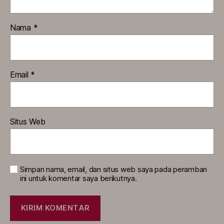
Nama
*
Email
*
Situs Web
Simpan nama, email, dan situs web saya pada peramban
ini untuk komentar saya berikutnya.