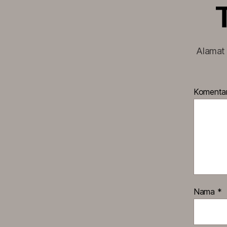
Alamat 
Komenta
Nama
*