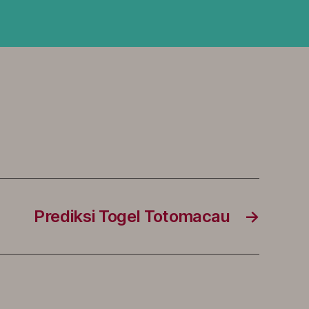
Prediksi Togel Totomacau
→