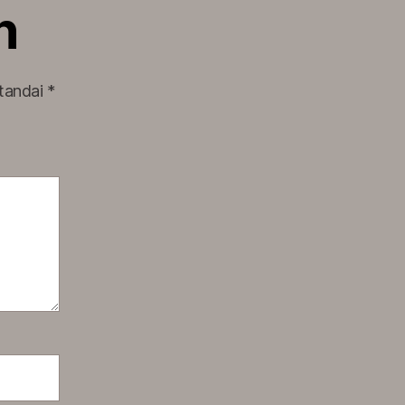
n
itandai
*