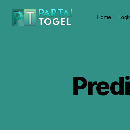
Home
Logi
PARTAI
TOGEL
-
Online
Gaming
Trusted
Pred