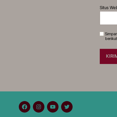
Situs We
Simpan
beriku
Facebook
Instagram
Youtube
Twitter