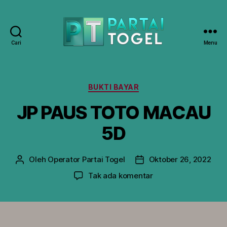
Cari
Menu
PARTAI
TOGEL
-
Online
Kategori
BUKTI BAYAR
Gaming
JP PAUS TOTO MACAU
Trusted
5D
Oleh
Operator Partai Togel
Oktober 26, 2022
Penulis
Tanggal
artikel
artikel
pada
Tak ada komentar
JP
PAUS
TOTO
MACAU