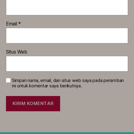
Email
*
Situs Web
Simpan nama, email, dan situs web saya pada peramban
ini untuk komentar saya berikutnya.