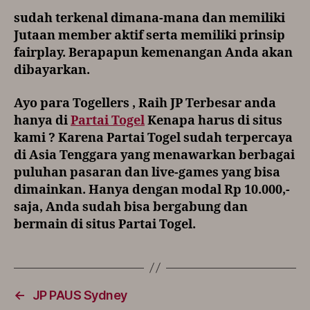
sudah terkenal dimana-mana dan memiliki
Jutaan member aktif serta memiliki prinsip
fairplay. Berapapun kemenangan Anda akan
dibayarkan.
Ayo para Togellers , Raih JP Terbesar anda
hanya di
Partai Togel
Kenapa harus di situs
kami ? Karena
Partai Togel
sudah terpercaya
di Asia Tenggara yang menawarkan berbagai
puluhan pasaran dan live-games yang bisa
dimainkan. Hanya dengan modal Rp 10.000,-
saja, Anda sudah bisa bergabung dan
bermain di situs
Partai Togel
.
←
JP PAUS Sydney