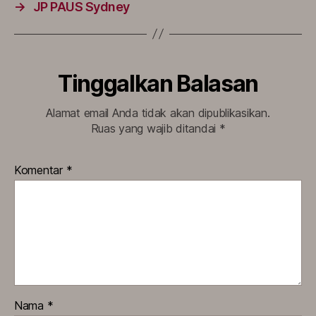
→
JP PAUS Sydney
Tinggalkan Balasan
Alamat email Anda tidak akan dipublikasikan.
Ruas yang wajib ditandai
*
Komentar
*
Nama
*