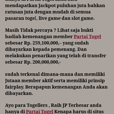
mendapatkan Jackpot puluhan juta bahkan
ratusan juta dengan mudah di semua
pasaran toge
l,
live game dan slot game.
Masih Tidak percaya
? Lihat saja bukti
hadiah kemenangan member
Partai Togel
sebesar Rp.
259,100,000
,
– yang sudah
dibayarkan kepada pemenang. Dan
melakukan penarikan yang telah di transfer
sebesar Rp. 200,000,000,-
sudah terkenal dimana-mana dan memiliki
Jutaan member aktif serta memiliki prinsip
fairplay. Berapapun kemenangan Anda akan
dibayarkan.
Ayo para Togellers , Raih JP Terbesar anda
hanya di
Partai Togel
Kenapa harus di situs