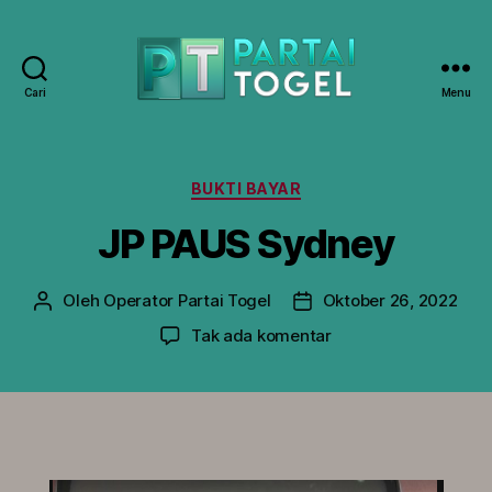
Cari
Menu
PARTAI
TOGEL
-
Online
Kategori
BUKTI BAYAR
Gaming
JP PAUS Sydney
Trusted
Oleh
Operator Partai Togel
Oktober 26, 2022
Penulis
Tanggal
artikel
artikel
pada
Tak ada komentar
JP
PAUS
Sydney