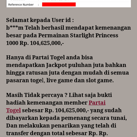
Selamat kepada User id :
b***m
Telah berhasil mendapat kemenangan
besar pada Permainan Starlight Princess
1000 Rp. 104,625,000,-
Hanya di Partai Togel anda bisa
mendapatkan Jackpot puluhan juta bahkan
hingga ratusan juta dengan mudah di semua
pasaran toge
l,
live game dan slot game.
Masih Tidak percaya
? Lihat saja bukti
hadiah kemenangan member
Partai
Togel
sebesar Rp.
104,625,000
,- yang sudah
dibayarkan kepada pemenang secara tunai,
Dan melakukan penarikan yang telah di
transfer dengan total sebesar Rp. Rp.