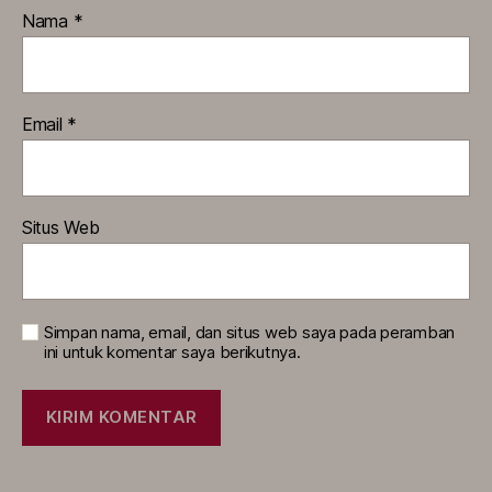
Nama
*
Email
*
Situs Web
Simpan nama, email, dan situs web saya pada peramban
ini untuk komentar saya berikutnya.