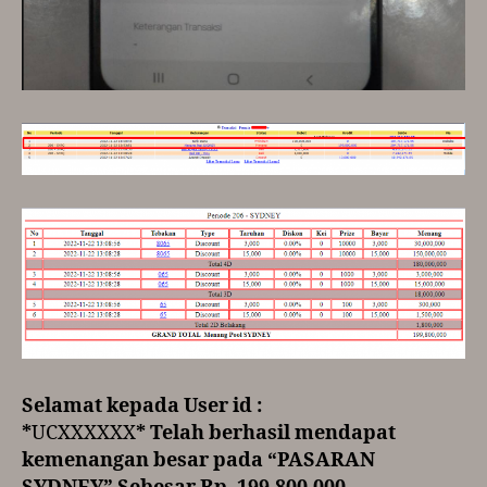
Selamat kepada User id :
*
UCXXXXXX
* Telah berhasil mendapat
kemenangan besar pada “PASARAN