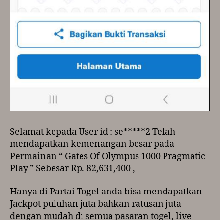
Selamat kepada User id : se*****2 Telah
mendapatkan kemenangan besar pada
Permainan “ Gates Of Olympus 1000 Pragmatic
Play ” Sebesar Rp. 82,631,400 ,-
Hanya di Partai Togel anda bisa mendapatkan
Jackpot puluhan juta bahkan ratusan juta
dengan mudah di semua pasaran togel, live