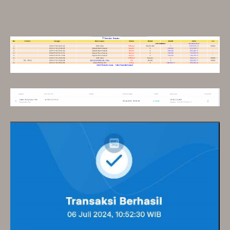
PRAGMATIC
PLAY
Gates
Of
Olympus
1000