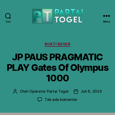
Cari
Menu
PARTAI
TOGEL
-
Online
Kategori
BUKTI BAYAR
Gaming
JP PAUS PRAGMATIC
Trusted
PLAY Gates Of Olympus
1000
Oleh
Operator Partai Togel
Juli 6, 2024
Penulis
Tanggal
artikel
artikel
pada
Tak ada komentar
JP
PAUS