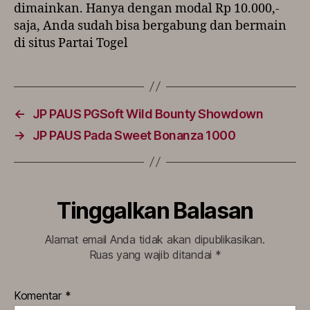
dimainkan. Hanya dengan modal Rp 10.000,-
saja, Anda sudah bisa bergabung dan bermain
di situs Partai Togel
←
JP PAUS PGSoft Wild Bounty Showdown
→
JP PAUS Pada Sweet Bonanza 1000
Tinggalkan Balasan
Alamat email Anda tidak akan dipublikasikan.
Ruas yang wajib ditandai
*
Komentar
*