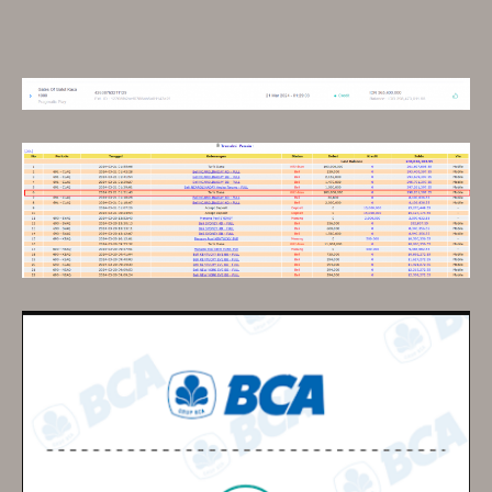
PRAGMATIC
PLAY
Gates
Of
Gatot
Kaca
1000