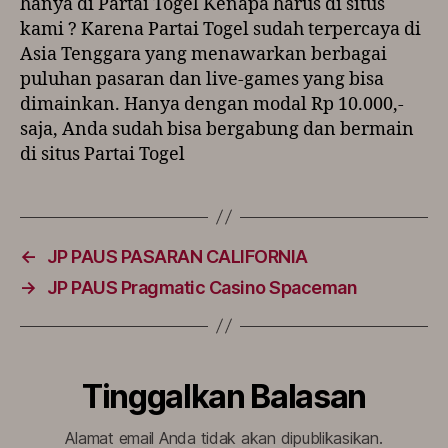
hanya di Partai Togel Kenapa harus di situs
kami ? Karena Partai Togel sudah terpercaya di
Asia Tenggara yang menawarkan berbagai
puluhan pasaran dan live-games yang bisa
dimainkan. Hanya dengan modal Rp 10.000,-
saja, Anda sudah bisa bergabung dan bermain
di situs Partai Togel
←
JP PAUS PASARAN CALIFORNIA
→
JP PAUS Pragmatic Casino Spaceman
Tinggalkan Balasan
Alamat email Anda tidak akan dipublikasikan.