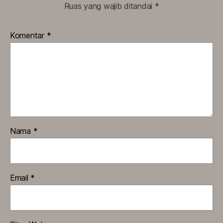
Ruas yang wajib ditandai
*
Komentar
*
Nama
*
Email
*