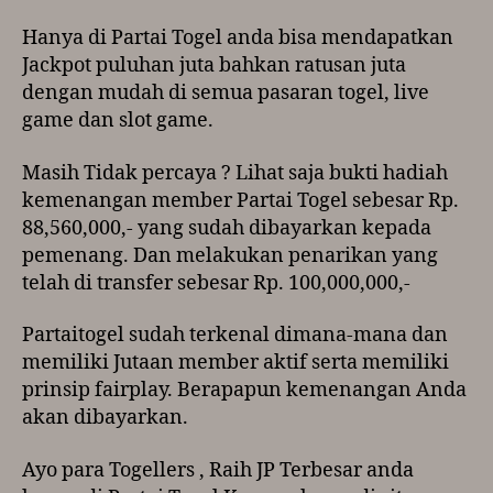
Hanya di Partai Togel anda bisa mendapatkan
Jackpot puluhan juta bahkan ratusan juta
dengan mudah di semua pasaran togel, live
game dan slot game.
Masih Tidak percaya ? Lihat saja bukti hadiah
kemenangan member Partai Togel sebesar Rp.
88,560,000,- yang sudah dibayarkan kepada
pemenang. Dan melakukan penarikan yang
telah di transfer sebesar Rp. 100,000,000,-
Partaitogel sudah terkenal dimana-mana dan
memiliki Jutaan member aktif serta memiliki
prinsip fairplay. Berapapun kemenangan Anda
akan dibayarkan.
Ayo para Togellers , Raih JP Terbesar anda