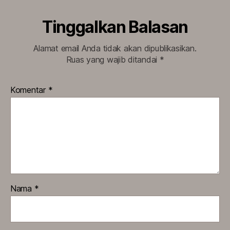
Tinggalkan Balasan
Alamat email Anda tidak akan dipublikasikan.
Ruas yang wajib ditandai
*
Komentar
*
Nama
*