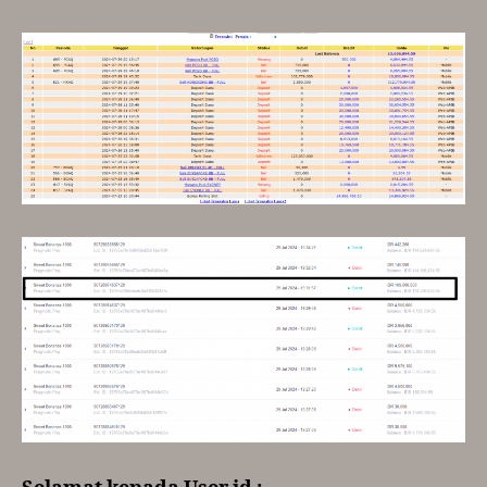
Bonanza
1000