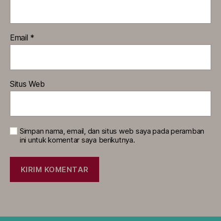
Email
*
Situs Web
Simpan nama, email, dan situs web saya pada peramban
ini untuk komentar saya berikutnya.