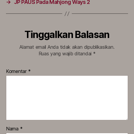
→
JP PAUS Pada Mahjong Ways 2
Tinggalkan Balasan
Alamat email Anda tidak akan dipublikasikan.
Ruas yang wajib ditandai
*
Komentar
*
Nama
*