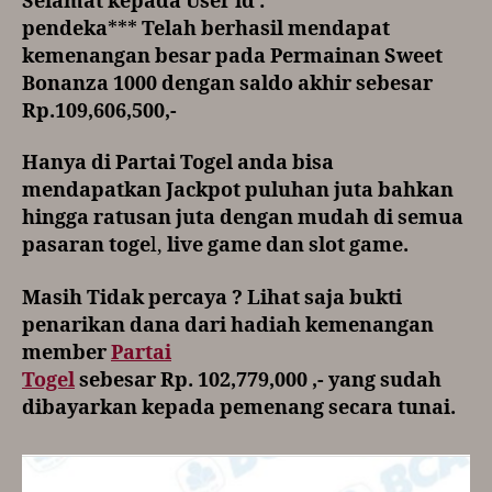
Selamat kepada User id :
pendeka
***
Telah berhasil mendapat
kemenangan besar pada Permainan Sweet
Bonanza 1000 dengan saldo akhir sebesar
Rp.109,606,500,-
Hanya di Partai Togel anda bisa
mendapatkan Jackpot puluhan juta bahkan
hingga ratusan juta dengan mudah di semua
pasaran toge
l,
live game dan slot game.
Masih Tidak percaya
? Lihat saja bukti
penarikan dana dari hadiah kemenangan
member
Partai
Togel
sebesar Rp. 102,779,000 ,- yang sudah
dibayarkan kepada pemenang secara tunai.