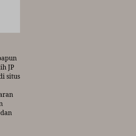
apapun
ih JP
i situs
a
aran
n
 dan