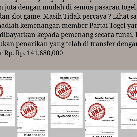
n juta dengan mudah di semua pasaran togel,
an slot game. Masih Tidak percaya ? Lihat sa
 hadiah kemenangan member Partai Togel ya
dibayarkan kepada pemenang secara tunai,
kan penarikan yang telah di transfer dengan
r Rp. Rp. 141,680,000