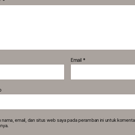
r
*
Email
*
b
 nama, email, dan situs web saya pada peramban ini untuk komenta
tnya.