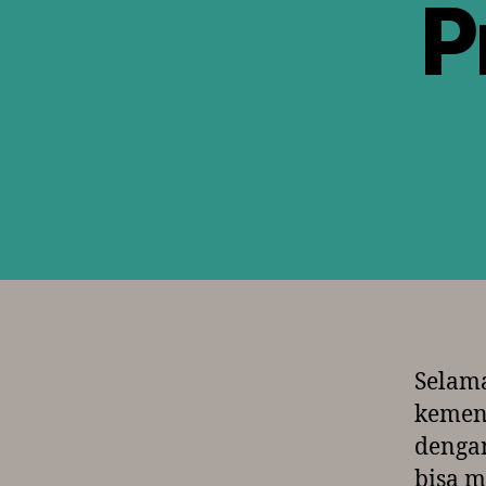
P
Selama
kemen
denga
bisa m