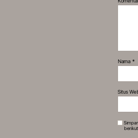
Komenta
Nama
*
Situs We
Simpan
beriku