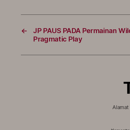
←
JP PAUS PADA Permainan Wil
Pragmatic Play
Alamat 