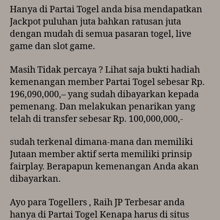
Hanya di Partai Togel anda bisa mendapatkan
Jackpot puluhan juta bahkan ratusan juta
dengan mudah di semua pasaran togel, live
game dan slot game.
Masih Tidak percaya ? Lihat saja bukti hadiah
kemenangan member Partai Togel sebesar Rp.
196,090,000,– yang sudah dibayarkan kepada
pemenang. Dan melakukan penarikan yang
telah di transfer sebesar Rp. 100,000,000,-
sudah terkenal dimana-mana dan memiliki
Jutaan member aktif serta memiliki prinsip
fairplay. Berapapun kemenangan Anda akan
dibayarkan.
Ayo para Togellers , Raih JP Terbesar anda
hanya di Partai Togel Kenapa harus di situs