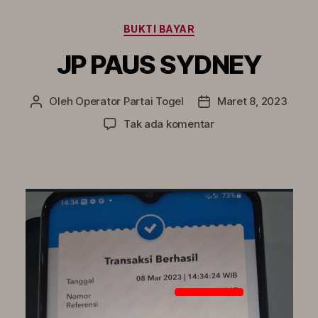
Kategori
BUKTI BAYAR
JP PAUS SYDNEY
Oleh
Operator Partai Togel
Maret 8, 2023
Penulis
Tanggal
artikel
artikel
pada
Tak ada komentar
JP
PAUS SYDNEY