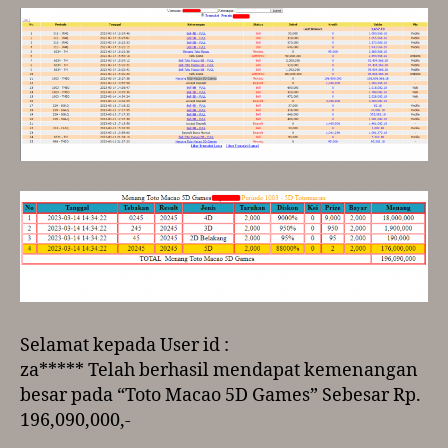
Selamat kepada User id :
za***** Telah berhasil mendapat kemenangan
besar pada “Toto Macao 5D Games” Sebesar Rp.
196,090,000,-