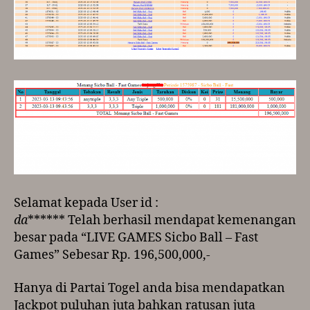
Selamat kepada User id :
da
****** Telah berhasil mendapat kemenangan
besar pada “LIVE GAMES Sicbo Ball – Fast
Games” Sebesar Rp. 196,500,000,-
Hanya di Partai Togel anda bisa mendapatkan
Jackpot puluhan juta bahkan ratusan juta