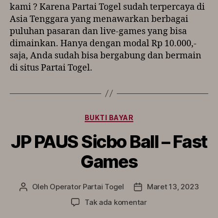
kami ? Karena Partai Togel sudah terpercaya di
Asia Tenggara yang menawarkan berbagai
puluhan pasaran dan live-games yang bisa
dimainkan. Hanya dengan modal Rp 10.000,-
saja, Anda sudah bisa bergabung dan bermain
di situs Partai Togel.
Kategori
BUKTI BAYAR
JP PAUS Sicbo Ball – Fast
Games
Oleh
Operator Partai Togel
Maret 13, 2023
Penulis
Tanggal
artikel
artikel
pada
Tak ada komentar
JP