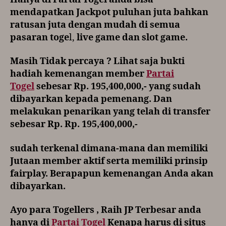
mendapatkan Jackpot puluhan juta bahkan
ratusan juta dengan mudah di semua
pasaran toge
l,
live game dan slot game.
Masih Tidak percaya
? Lihat saja bukti
hadiah kemenangan member
Partai
Togel
sebesar
Rp. 195,400,000,-
yang sudah
dibayarkan kepada pemenang. Dan
melakukan penarikan yang telah di transfer
sebesar Rp.
Rp. 195,400,000,-
sudah terkenal dimana-mana dan memiliki
Jutaan member aktif serta memiliki prinsip
fairplay. Berapapun kemenangan Anda akan
dibayarkan.
Ayo para Togellers , Raih JP Terbesar anda
hanya di
Partai Togel
Kenapa harus di situs