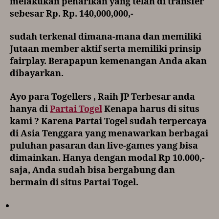
melakukan penarikan yang telah di transfer
sebesar Rp. Rp. 140,000,000,-
sudah terkenal dimana-mana dan memiliki
Jutaan member aktif serta memiliki prinsip
fairplay. Berapapun kemenangan Anda akan
dibayarkan.
Ayo para Togellers , Raih JP Terbesar anda
hanya di
Partai Togel
Kenapa harus di situs
kami ? Karena Partai Togel sudah terpercaya
di Asia Tenggara yang menawarkan berbagai
puluhan pasaran dan live-games yang bisa
dimainkan. Hanya dengan modal Rp 10.000,-
saja, Anda sudah bisa bergabung dan
bermain di situs Partai Togel.