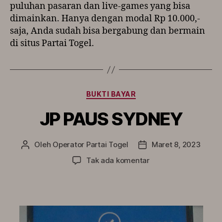
puluhan pasaran dan live-games yang bisa
dimainkan. Hanya dengan modal Rp 10.000,-
saja, Anda sudah bisa bergabung dan bermain
di situs Partai Togel.
Kategori
BUKTI BAYAR
JP PAUS SYDNEY
Oleh
Operator Partai Togel
Maret 8, 2023
Penulis
Tanggal
artikel
artikel
pada
Tak ada komentar
JP
PAUS
SYDNEY