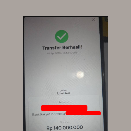
PAUS
HONGKONG